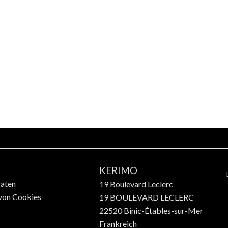
KERIMO
Daten
19 Boulevard Leclerc
von Cookies
19 BOULEVARD LECLERC
22520
Binic-Étables-sur-Mer
Frankreich