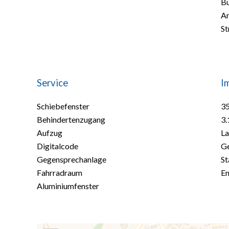
B
A
St
Service
I
Schiebefenster
35
Behindertenzugang
3.
Aufzug
La
Digitalcode
Ge
Gegensprechanlage
St
Fahrradraum
En
Aluminiumfenster