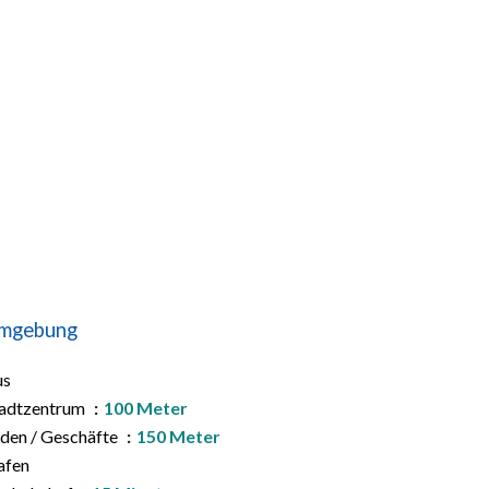
mgebung
us
tadtzentrum
100 Meter
den / Geschäfte
150 Meter
afen