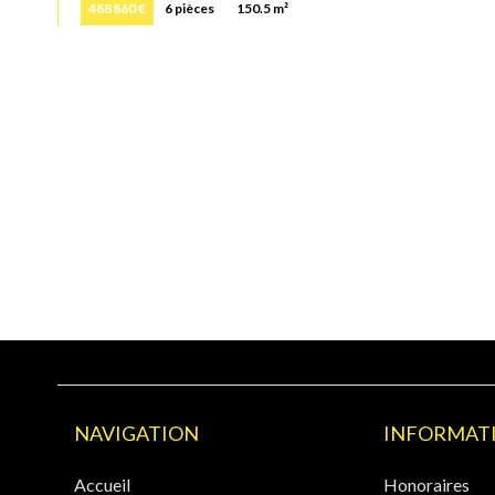
488 860 €
6 pièces
150.5 m²
NAVIGATION
INFORMATI
Accueil
Honoraires