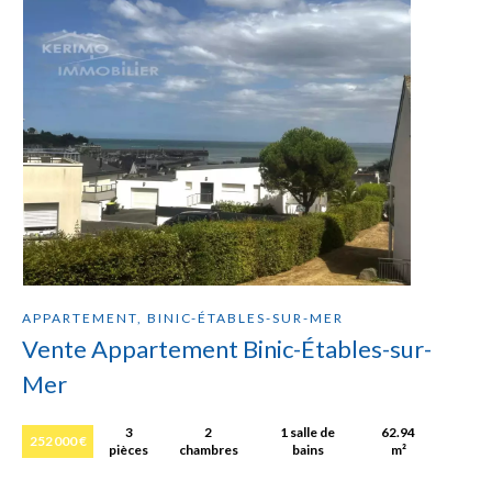
APPARTEMENT, BINIC-ÉTABLES-SUR-MER
Vente Appartement Binic-Étables-sur-
Mer
3
2
1 salle de
62.94
252 000 €
pièces
chambres
bains
m²