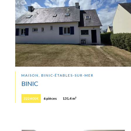
MAISON, BINIC-ÉTABLES-SUR-MER
BINIC
322 400 €
6 pièces
131.4 m²