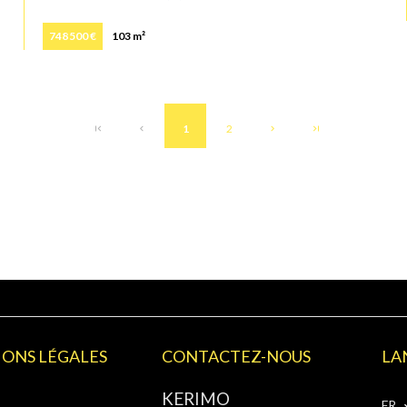
748 500 €
103 m²
1
2
ONS LÉGALES
CONTACTEZ-NOUS
LA
KERIMO
FR