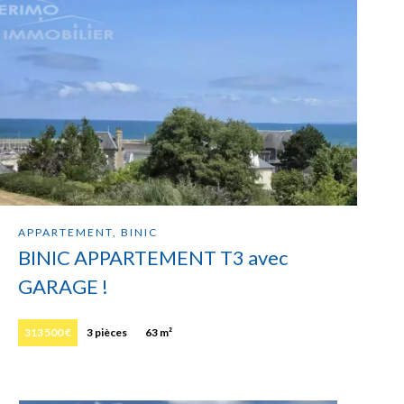
APPARTEMENT, BINIC
BINIC APPARTEMENT T3 avec
GARAGE !
313 500 €
3 pièces
63 m²