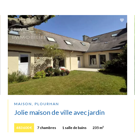
MAISON, PLOURHAN
Jolie maison de ville avec jardin
483 600 €
7 chambres
1 salle de bains
235 m²