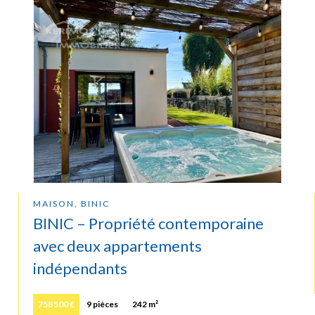
MAISON, BINIC
BINIC – Propriété contemporaine
avec deux appartements
indépendants
758 500 €
9 pièces
242 m²