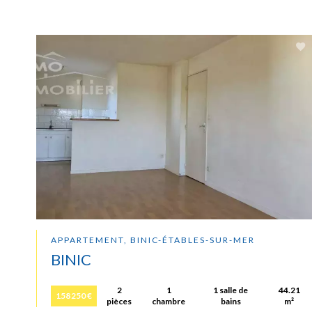
APPARTEMENT, BINIC-ÉTABLES-SUR-MER
BINIC
2
1
1 salle de
44.21
158 250 €
pièces
chambre
bains
m²