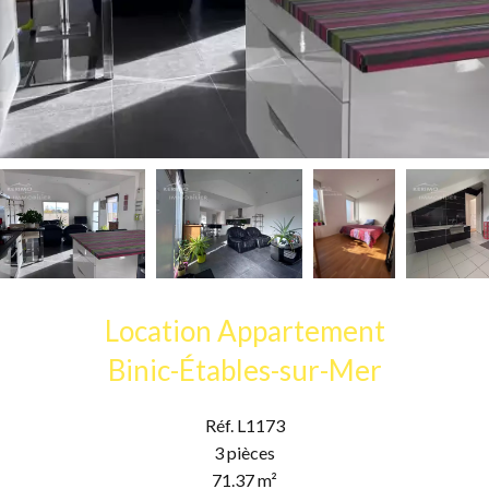
Location Appartement
Binic-Étables-sur-Mer
Réf. L1173
3 pièces
71.37 m²